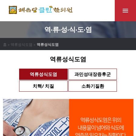
역·류·성·식·도·염
홈 > 역류성식도염 >
역류성식도염
역류성식도염
역류성식도염
과민성대장증후군
치핵/ 치질
소화기질환