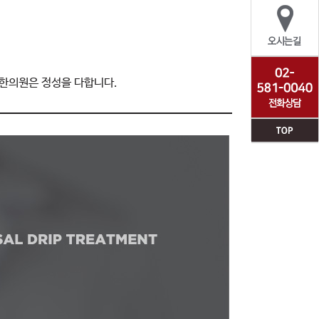
한의원은 정성을 다합니다.