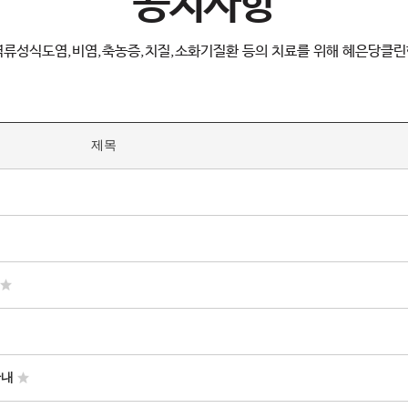
공지사항
역류성식도염,비염,축농증,치질,소화기질환 등의 치료를 위해 혜은당클린
제목
안내