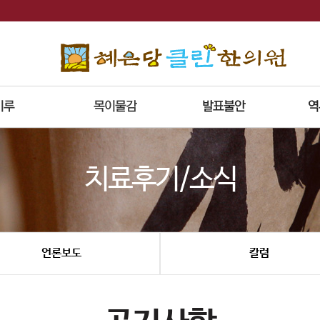
치료후기/소식
언론보도
칼럼