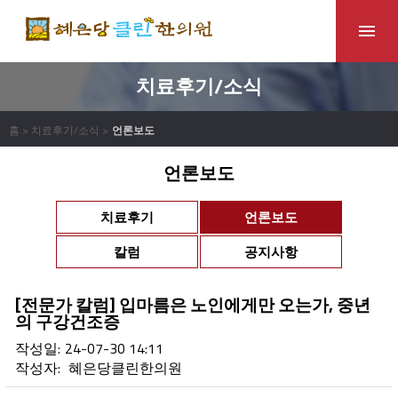
치료후기/소식
홈 > 치료후기/소식 >
언론보도
언론보도
치료후기
언론보도
칼럼
공지사항
[전문가 칼럼] 입마름은 노인에게만 오는가, 중년
의 구강건조증
작성일:
24-07-30 14:11
작성자:
혜은당클린한의원