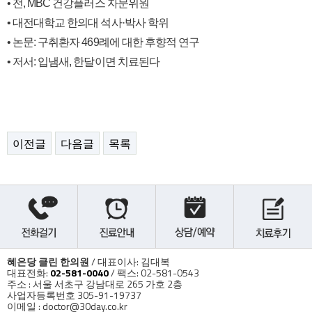
• 전, MBC 건강플러스 자문위원
• 대전대학교 한의대 석사·박사 학위
• 논문: 구취환자 469례에 대한 후향적 연구
• 저서: 입냄새, 한달이면 치료된다
이전글
다음글
목록
혜은당 클린 한의원
/ 대표이사: 김대복
대표전화:
02-581-0040
/ 팩스: 02-581-0543
주소 : 서울 서초구 강남대로 265 가호 2층
사업자등록번호 305-91-19737
이메일 : doctor@30day.co.kr